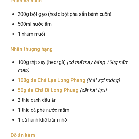
Phần vỏ bánh
200g bột gạo (hoặc bột pha sẵn bánh cuốn)
500ml nước ấm
1 nhúm muối
Nhân thượng hạng
100g thịt xay (heo/gà)
(có thể thay bằng 150g nấm
mèo)
100g de Chả Lụa Long Phung
(thái sợi mỏng)
50g de Chả Bi Long Phung
(cắt hạt lựu)
2 thìa canh dầu ăn
1 thìa cà phê nước mắm
1 củ hành khô băm nhỏ
Đồ ăn kèm