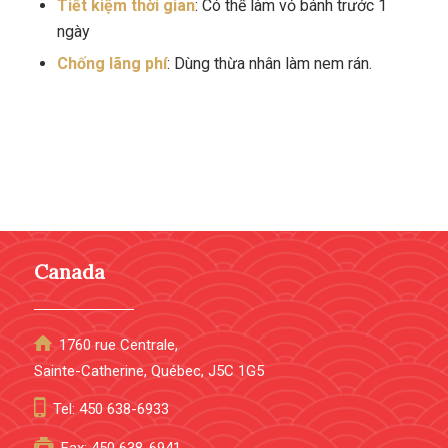
Tiết kiệm thời gian
: Có thể làm vỏ bánh trước 1
ngày
Chống lãng phí
: Dùng thừa nhân làm nem rán.
Canada
1760 rue Centrale,
Sainte-Catherine, Québec, J5C 1G5
Tel: 450 638-6933