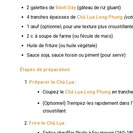
2 galettes de
Bánh Dày
(gâteau de riz gluant)
4 tranches épaisses de
Chả Lụa Long Phung
(vot
1 œuf (optionnel, pour une texture plus croustillant
2 c. à soupe de farine (ou fécule de maïs)
Huile de friture (ou huile végétale)
Sauce soja, sauce hoisin ou piment (pour servir)
Étapes de préparation
Préparer le Chả Lụa
:
Coupez le
Chả Lụa Long Phung
en tranche
(Optionnel) Trempez-les rapidement dans l’œ
croustillant.
Frire le Chả Lụa
:
Faites chauffer l’huile à feu moyen (160-18