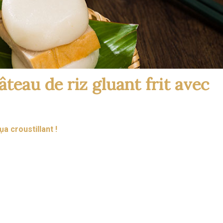
eau de riz gluant frit avec
a croustillant !