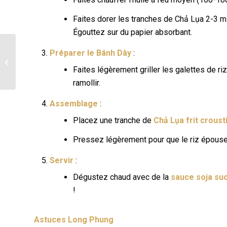
Faites dorer les tranches de Chả Lụa 2-3 min
Égouttez sur du papier absorbant.
Célébrons le Mois du
Préparer le Bánh Dày
:
patrimoine asiatique :
Long Phụng est mis en
Faites légèrement griller les galettes de ri
lumière...
ramollir.
Assemblage
:
Placez une tranche de
Chả Lụa frit crousti
Pressez légèrement pour que le riz épouse
Servir
:
Dégustez chaud avec de la
sauce soja su
!
Astuces Long Phung