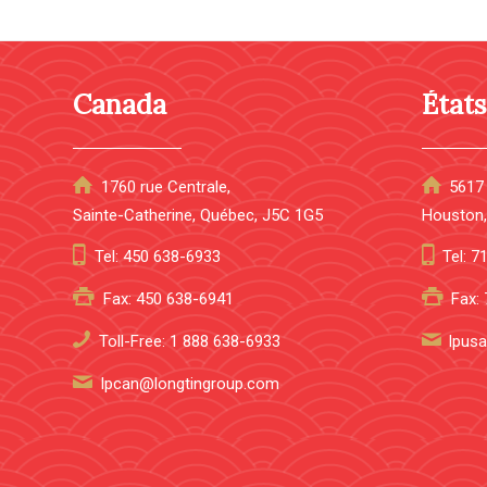
Canada
État
1760 rue Centrale,
5617 
Sainte-Catherine, Québec, J5C 1G5
Houston,
Tel: 450 638-6933
Tel: 
Fax: 450 638-6941
Fax:
Toll-Free: 1 888 638-6933
lpus
lpcan@longtingroup.com