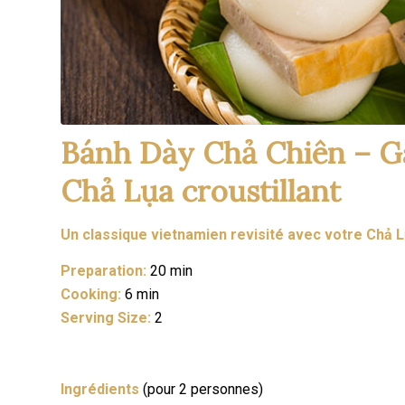
Bánh Dày Chả Chiên – Gât
Chả Lụa croustillant
Un classique vietnamien revisité avec votre Chả Lụ
Preparation:
20 min
Cooking:
6 min
Serving Size:
2
Ingrédients
(pour 2 personnes)